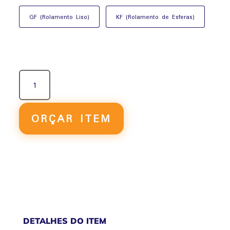
GF (Rolamento Liso)
KF (Rolamento de Esferas)
UNIDADE
GUIADA
FENG
(PARA
ORÇAR ITEM
ISO
6431)
QUANTIDADE
DETALHES DO ITEM