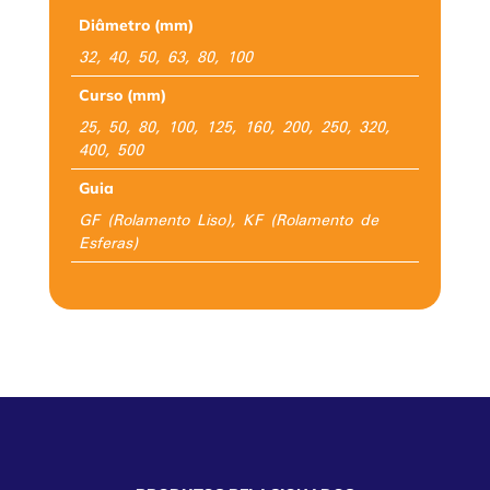
Diâmetro (mm)
32, 40, 50, 63, 80, 100
Curso (mm)
25, 50, 80, 100, 125, 160, 200, 250, 320,
400, 500
Guia
GF (Rolamento Liso), KF (Rolamento de
Esferas)