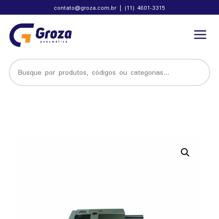
contato@groza.com.br
|
(11) 4601-3315
a