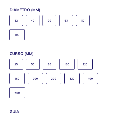
DIÂMETRO (MM)
32
40
50
63
80
100
CURSO (MM)
25
50
80
100
125
160
200
250
320
400
500
GUIA