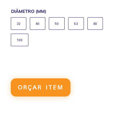
DIÂMETRO (MM)
32
40
50
63
80
100
ACESSÓRIO
MICKEY
ORÇAR ITEM
MOUSE
P/
CILINDRO
AIRTAC
QUANTIDADE