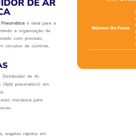
IDOR DE AR
CA
 Pneumática
é ideal para a
Número De Furos
antindo a organização de
sinado com precisão,
 circuitos de controle,
AS
Distribuidor de Ar
a (Split pneumático) em
is.
bustez mecânica para
oscas.
a, engates rápidos em