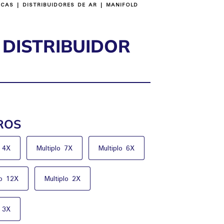
ICAS
|
DISTRIBUIDORES DE AR
| MANIFOLD
 DISTRIBUIDOR
ROS
o 4X
Multiplo 7X
Multiplo 6X
lo 12X
Multiplo 2X
o 3X