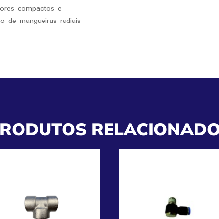
adores compactos e
so de mangueiras radiais
RODUTOS RELACIONAD