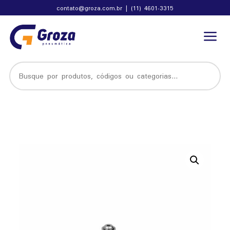
contato@groza.com.br
|
(11) 4601-3315
a