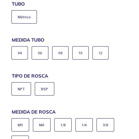
TUBO
Métrico
MEDIDA TUBO
04
06
08
10
12
TIPO DE ROSCA
NPT
BSP
MEDIDA DE ROSCA
M5
M6
1/8
1/4
3/8