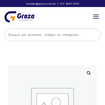
contato@groza.com.br
|
(11) 4601-3315
a