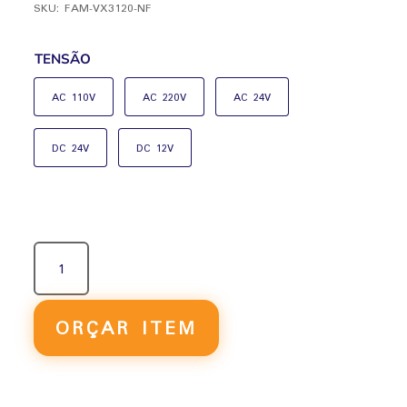
SKU:
FAM-VX3120-NF
TENSÃO
AC 110V
AC 220V
AC 24V
DC 24V
DC 12V
VÁLVULA
SOLENÓIDE
DE
AÇÃO
ORÇAR ITEM
DIRETA
3/2
VIAS
NORMAL