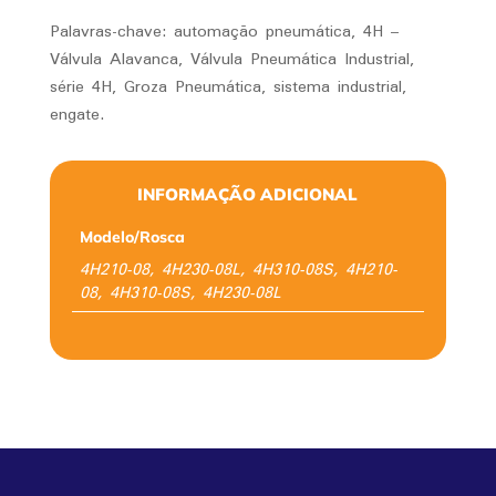
Palavras-chave: automação pneumática, 4H –
Válvula Alavanca, Válvula Pneumática Industrial,
série 4H, Groza Pneumática, sistema industrial,
engate.
INFORMAÇÃO ADICIONAL
Modelo/Rosca
4H210-08, 4H230-08L, 4H310-08S, 4H210-
08, 4H310-08S, 4H230-08L