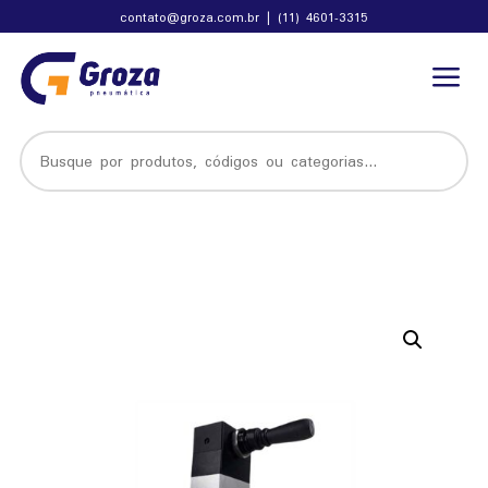
contato@groza.com.br
|
(11) 4601-3315
a