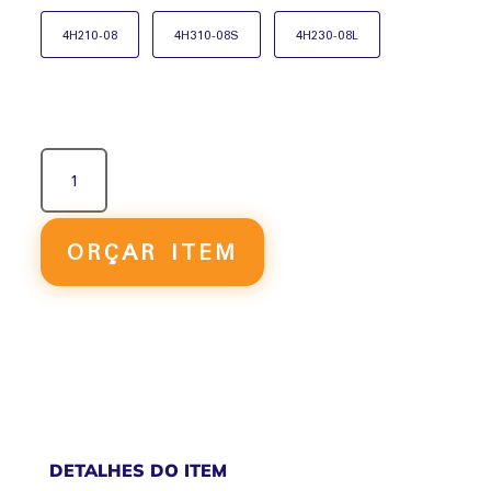
4H210-08
4H310-08S
4H230-08L
4H
-
VÁLVULA
ALAVANCA
ORÇAR ITEM
QUANTIDADE
DETALHES DO ITEM