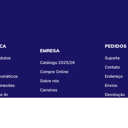
CA
PEDIDOS
EMRESA
odutos
Suporte
Catálogo 2025/26
Contato
Compre Online
eumáticos
Endereço
Sobre nós
Conexões
Envios
Carreiras
e Ar
Devolução
right © 2026 Groza Comercial Importação e Exportação LTDA - CNPJ: 02.542.386/00