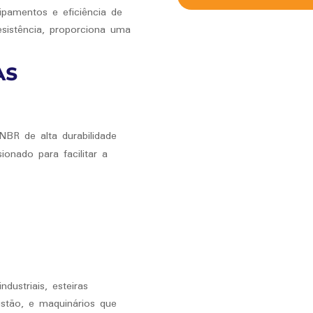
uipamentos e eficiência de
esistência, proporciona uma
AS
BR de alta durabilidade
onado para facilitar a
dustriais, esteiras
ustão, e maquinários que