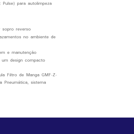
t Pulse) para autolimpeza
r sopro reverso
 vazamentos no ambiente de
gem e manutenção
m um design compacto
ula Filtro de Manga GMF-Z-
za Pneumática, sistema