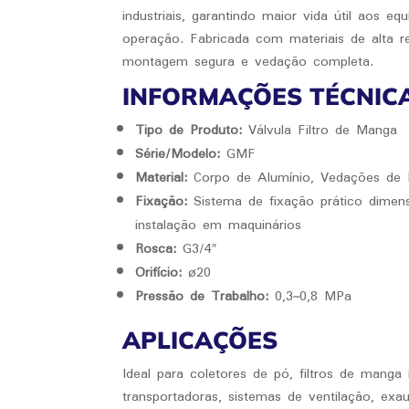
industriais, garantindo maior vida útil aos eq
operação. Fabricada com materiais de alta r
montagem segura e vedação completa.
INFORMAÇÕES TÉCNIC
Tipo de Produto:
Válvula Filtro de Manga
Série/Modelo:
GMF
Material:
Corpo de Alumínio, Vedações de N
Fixação:
Sistema de fixação prático dimensi
instalação em maquinários
Rosca:
G3/4″
Orifício:
ø20
Pressão de Trabalho:
0,3~0,8 MPa
APLICAÇÕES
Ideal para coletores de pó, filtros de manga in
transportadoras, sistemas de ventilação, exa