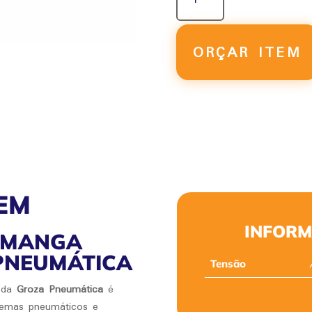
DE
MANGA
GMF-
ORÇAR ITEM
Z-
20
QUANTIDADE
EM
INFORM
E MANGA
 PNEUMÁTICA
Tensão
da
Groza Pneumática
é
stemas pneumáticos e