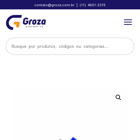
contato@groza.com.br
|
(11) 4601-3315
a