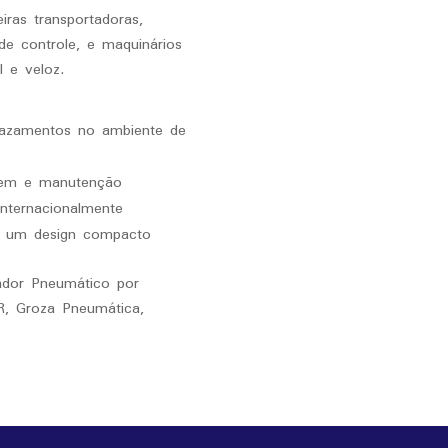
iras transportadoras,
de controle, e maquinários
 e veloz.
 vazamentos no ambiente de
gem e manutenção
internacionalmente
m um design compacto
ador Pneumático por
R, Groza Pneumática,