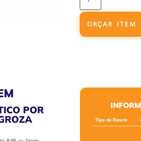
PNEUMÁTICO
POR
ROLAMENTO
R-
ORÇAR ITEM
65
QUANTIDADE
EM
INFORM
TICO POR
 GROZA
Tipo de Rosca
to R-65
da
Groza