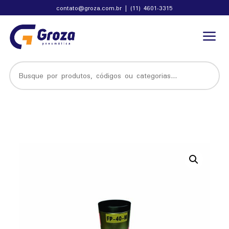
contato@groza.com.br
|
(11) 4601-3315
a