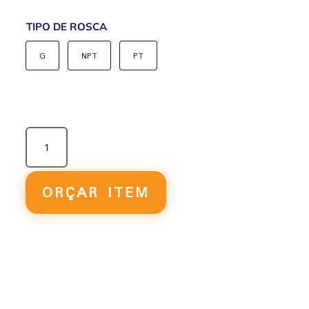
TIPO DE ROSCA
G
NPT
PT
VIBRADOR
PNEUMÁTICO
POR
PISTÃO
ORÇAR ITEM
FP-
25-
S
QUANTIDADE