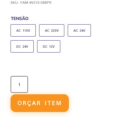
SKU:
FAM-4V210-08BPR
TENSÃO
AC 110V
AC 220V
AC 24V
DC 24V
DC 12V
VÁLVULA
SOLENÓIDE
PREMIUM
NAMUR
ORÇAR ITEM
5/2
VIAS
SIMPLES
4V210-