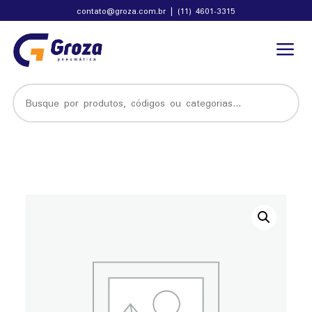
contato@groza.com.br
|
(11) 4601-3315
a