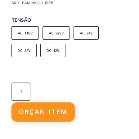
SKU:
FAM-4V410-15PR
TENSÃO
AC 110V
AC 220V
AC 24V
DC 24V
DC 12V
VÁLVULA
SOLENÓIDE
PREMIUM
5/2
ORÇAR ITEM
VIAS
SIMPLES
4V410-
15PR