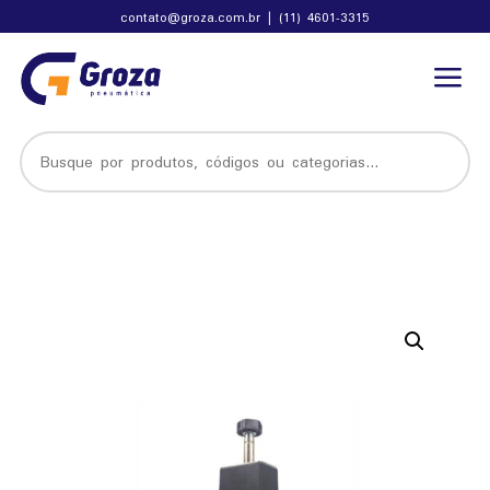
contato@groza.com.br
|
(11) 4601-3315
a