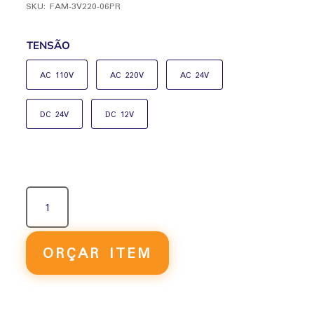
SKU:
FAM-3V220-06PR
TENSÃO
AC 110V
AC 220V
AC 24V
DC 24V
DC 12V
VÁLVULA
SOLENÓIDE
PREMIUM
3/2
ORÇAR ITEM
VIAS
DUPLO
3V220-
06PR