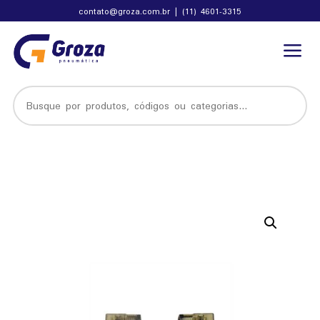
contato@groza.com.br
|
(11) 4601-3315
a