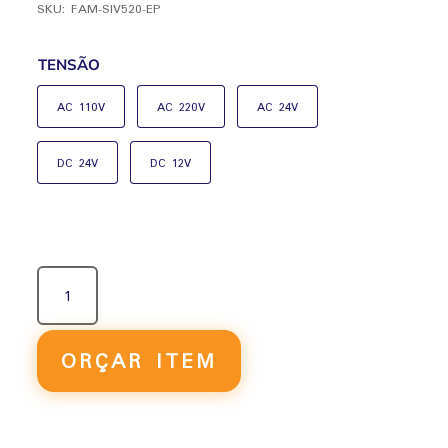
SKU:
FAM-SIV520-EP
TENSÃO
AC 110V
AC 220V
AC 24V
DC 24V
DC 12V
VÁLVULA
SOLENÓIDE
ISO2
5/2
ORÇAR ITEM
VIAS
DUPLO
PILOTO
EXTERNO