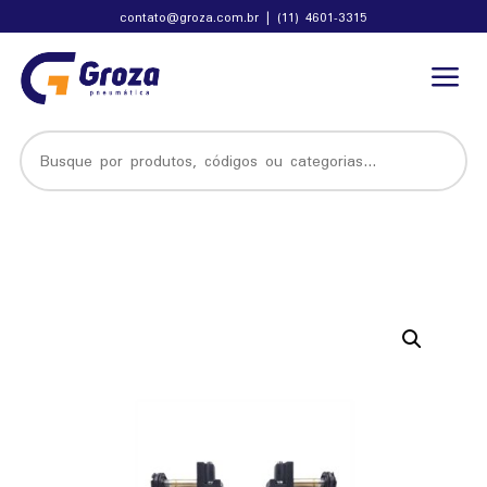
contato@groza.com.br
|
(11) 4601-3315
a