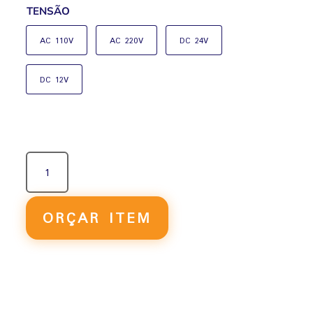
TENSÃO
AC 110V
AC 220V
DC 24V
DC 12V
VÁLVULA
SOLENÓIDE
5/3
VIAS
ORÇAR ITEM
DUPLO
3Y320
QUANTIDADE