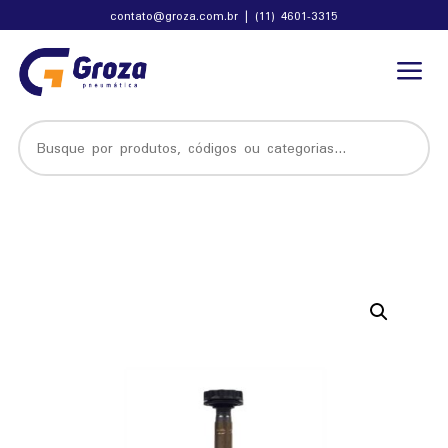
contato@groza.com.br
|
(11) 4601-3315
a