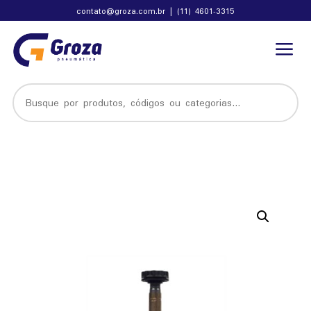
contato@groza.com.br
|
(11) 4601-3315
a