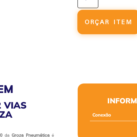
5/2
VIAS
DUPLO
ORÇAR ITEM
4A320
QUANTIDADE
EM
INFORM
2 VIAS
OZA
Conexão
20
da
Groza Pneumática
é