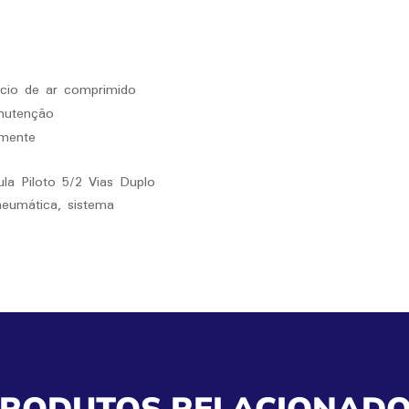
ício de ar comprimido
anutenção
lmente
la Piloto 5/2 Vias Duplo
neumática, sistema
RODUTOS RELACIONAD