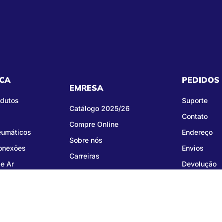
CA
PEDIDOS
EMRESA
odutos
Suporte
Catálogo 2025/26
Contato
Compre Online
eumáticos
Endereço
Sobre nós
Conexões
Envios
Carreiras
e Ar
Devolução
right © 2026 Groza Comercial Importação e Exportação LTDA - CNPJ: 02.542.386/00