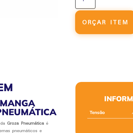
DE
MANGA
GMF-
ORÇAR ITEM
Z-
35
QUANTIDADE
EM
INFORM
E MANGA
 PNEUMÁTICA
Tensão
da
Groza Pneumática
é
stemas pneumáticos e