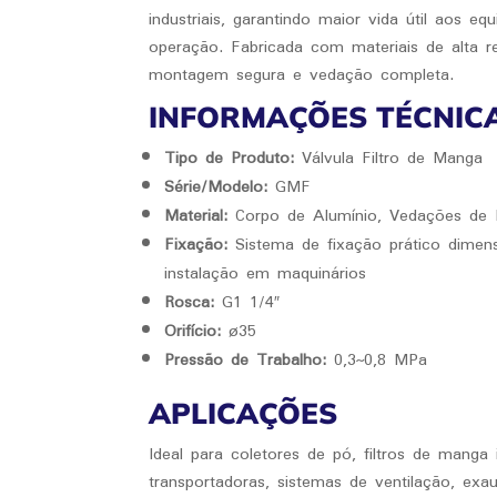
industriais, garantindo maior vida útil aos eq
operação. Fabricada com materiais de alta r
montagem segura e vedação completa.
INFORMAÇÕES TÉCNIC
Tipo de Produto:
Válvula Filtro de Manga
Série/Modelo:
GMF
Material:
Corpo de Alumínio, Vedações de N
Fixação:
Sistema de fixação prático dimensi
instalação em maquinários
Rosca:
G1 1/4″
Orifício:
ø35
Pressão de Trabalho:
0,3~0,8 MPa
APLICAÇÕES
Ideal para coletores de pó, filtros de manga in
transportadoras, sistemas de ventilação, exa