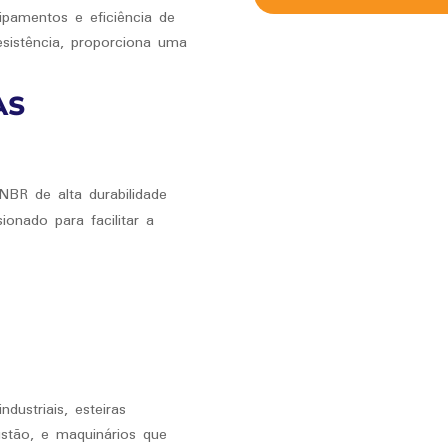
uipamentos e eficiência de
esistência, proporciona uma
AS
BR de alta durabilidade
onado para facilitar a
dustriais, esteiras
ustão, e maquinários que