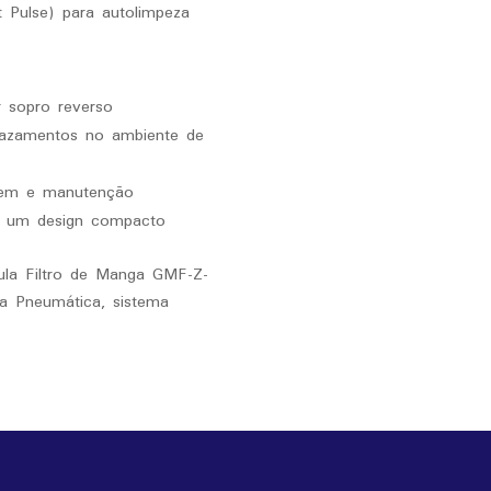
t Pulse) para autolimpeza
r sopro reverso
 vazamentos no ambiente de
gem e manutenção
m um design compacto
ula Filtro de Manga GMF-Z-
za Pneumática, sistema