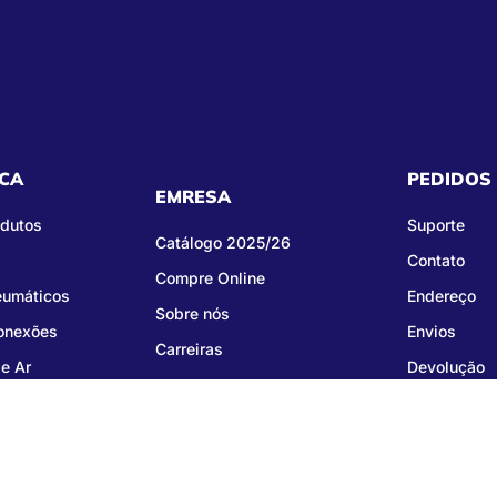
CA
PEDIDOS
EMRESA
odutos
Suporte
Catálogo 2025/26
Contato
Compre Online
eumáticos
Endereço
Sobre nós
Conexões
Envios
Carreiras
e Ar
Devolução
right © 2026 Groza Comercial Importação e Exportação LTDA - CNPJ: 02.542.386/00