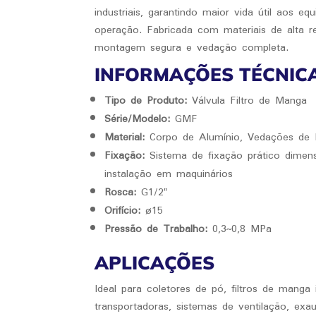
industriais, garantindo maior vida útil aos eq
operação. Fabricada com materiais de alta r
montagem segura e vedação completa.
INFORMAÇÕES TÉCNIC
Tipo de Produto:
Válvula Filtro de Manga
Série/Modelo:
GMF
Material:
Corpo de Alumínio, Vedações de N
Fixação:
Sistema de fixação prático dimensi
instalação em maquinários
Rosca:
G1/2″
Orifício:
ø15
Pressão de Trabalho:
0,3~0,8 MPa
APLICAÇÕES
Ideal para coletores de pó, filtros de manga in
transportadoras, sistemas de ventilação, exa