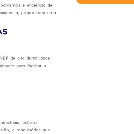
uipamentos e eficiência de
esistência, proporciona uma
AS
BR de alta durabilidade
onado para facilitar a
dustriais, esteiras
ustão, e maquinários que