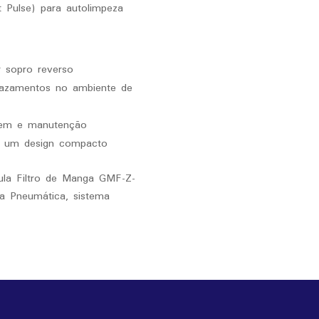
t Pulse) para autolimpeza
r sopro reverso
 vazamentos no ambiente de
gem e manutenção
m um design compacto
ula Filtro de Manga GMF-Z-
za Pneumática, sistema