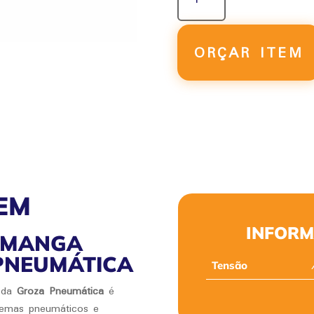
DE
MANGA
GMF-
ORÇAR ITEM
Z-
15
QUANTIDADE
EM
INFORM
E MANGA
 PNEUMÁTICA
Tensão
da
Groza Pneumática
é
stemas pneumáticos e