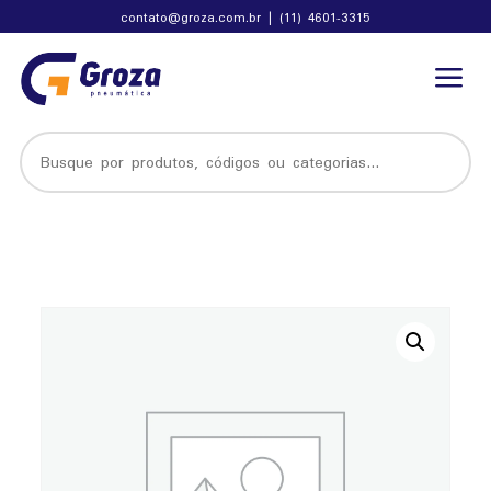
contato@groza.com.br
|
(11) 4601-3315
a