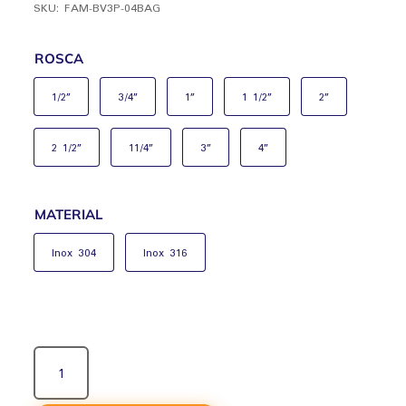
SKU:
FAM-BV3P-04BAG
ROSCA
1/2”
3/4”
1”
1 1/2”
2”
2 1/2”
11/4”
3”
4”
MATERIAL
Inox 304
Inox 316
VÁLVULA
ESFERA
TRIPARTIDA