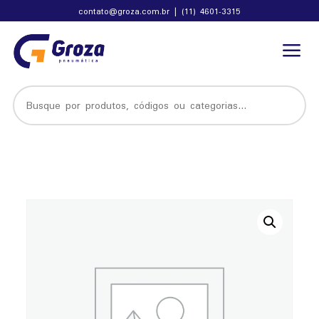
contato@groza.com.br
|
(11) 4601-3315
a