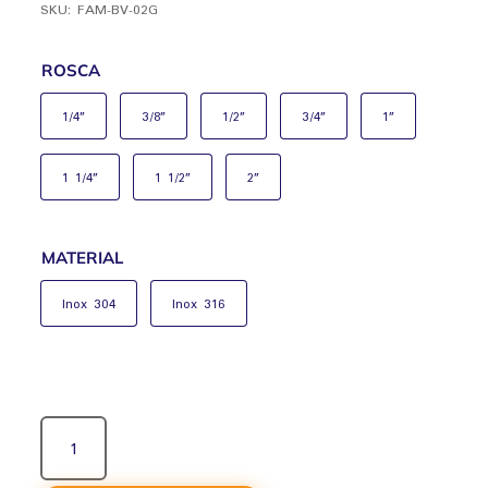
SKU:
FAM-BV-02G
ROSCA
1/4”
3/8”
1/2”
3/4”
1”
1 1/4”
1 1/2”
2”
MATERIAL
Inox 304
Inox 316
VÁLVULA
ESFERA
MONOBLOCO