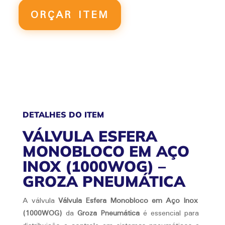
EM
ORÇAR ITEM
AÇO
INOX
(1000WOG)
QUANTIDADE
DETALHES DO ITEM
VÁLVULA ESFERA
MONOBLOCO EM AÇO
INOX (1000WOG) –
GROZA PNEUMÁTICA
A válvula
Válvula Esfera Monobloco em Aço Inox
(1000WOG)
da
Groza Pneumática
é essencial para