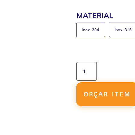
MATERIAL
Inox 304
Inox 316
VÁLVULA
ESFERA
BIPARTIDA
FLANGEADA
EM
ORÇAR ITEM
AÇO
INOX
QUANTIDADE