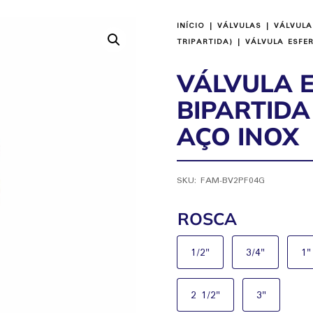
INÍCIO
|
VÁLVULAS
|
VÁLVULA
TRIPARTIDA)
| VÁLVULA ESFE
VÁLVULA 
BIPARTID
AÇO INOX
SKU:
FAM-BV2PF04G
ROSCA
1/2"
3/4"
1"
2 1/2"
3"