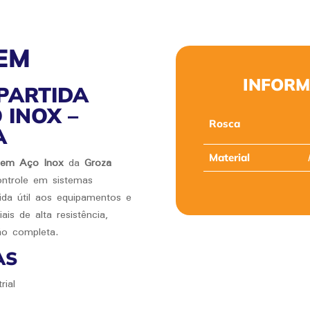
EM
INFORM
PARTIDA
 INOX –
Rosca
A
Material
da em Aço Inox
da
Groza
ontrole em sistemas
vida útil aos equipamentos e
is de alta resistência,
o completa.
AS
rial