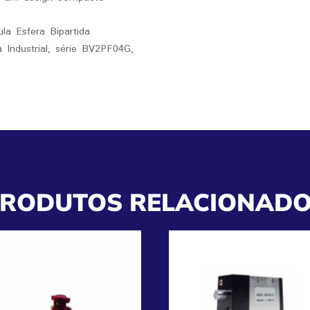
la Esfera Bipartida
Industrial, série BV2PF04G,
RODUTOS RELACIONAD