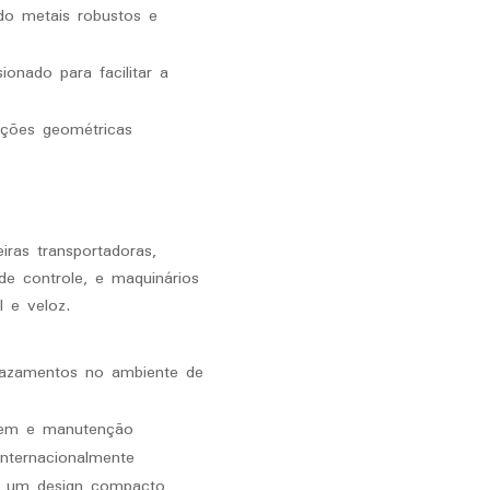
do metais robustos e
onado para facilitar a
ições geométricas
iras transportadoras,
de controle, e maquinários
 e veloz.
 vazamentos no ambiente de
gem e manutenção
internacionalmente
m um design compacto