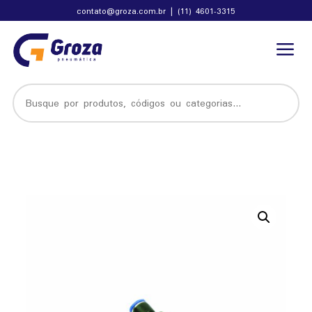
contato@groza.com.br
|
(11) 4601-3315
a