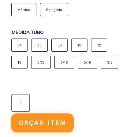
Métrico
Polegada
MEDIDA TUBO
04
06
08
10
12
16
5/32
3/16
5/16
3/8
UNIÃO
EM
Y
QUANTIDADE
ORÇAR ITEM