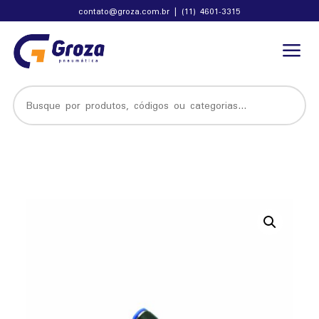
contato@groza.com.br
|
(11) 4601-3315
a