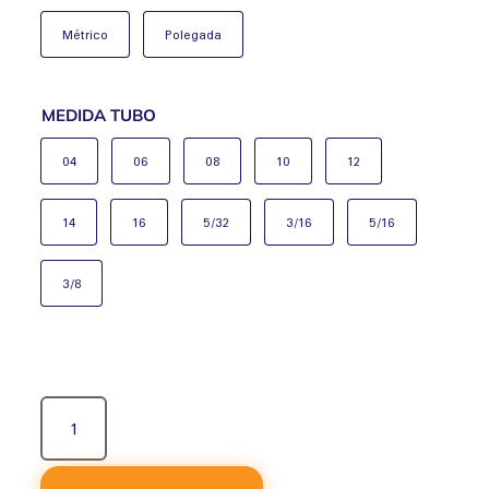
Métrico
Polegada
MEDIDA TUBO
04
06
08
10
12
14
16
5/32
3/16
5/16
3/8
UNIÃO
EM
T
QUANTIDADE