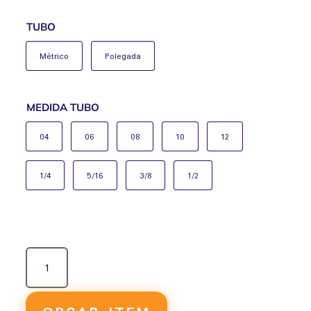
TUBO
Métrico
Polegada
MEDIDA TUBO
04
06
08
10
12
1/4
5/16
3/8
1/2
UNIÃO
EM
T
LATÃO