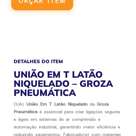
ORÇAR ITEM
NIQUELADO
QUANTIDADE
DETALHES DO ITEM
UNIÃO EM T LATÃO
NIQUELADO – GROZA
PNEUMÁTICA
O(A)
União Em T Latão Niquelado
da
Groza
Pneumática
é essencial para criar ligações seguras
e ágeis em sistemas de ar comprimido e
automação industrial, garantindo maior eficiência e
reduzindo vazamentos. Fabricado(a) com materiais