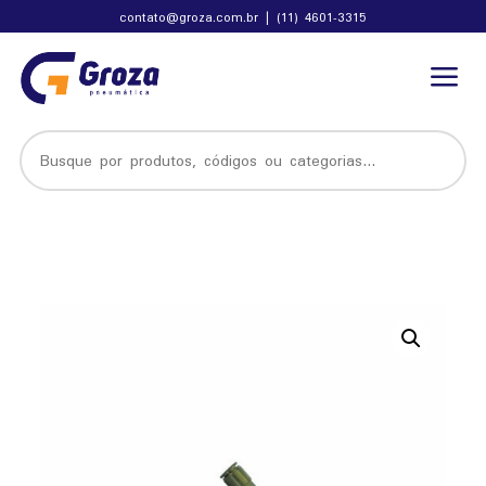
contato@groza.com.br
|
(11) 4601-3315
a