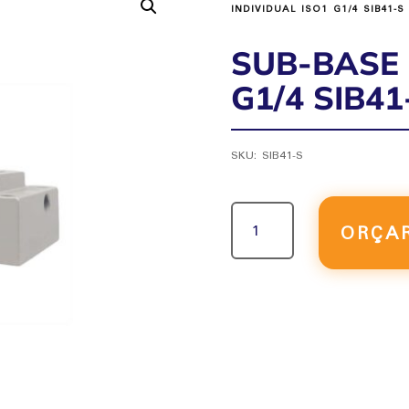
INDIVIDUAL ISO1 G1/4 SIB41-S
SUB-BASE 
G1/4 SIB41
SKU:
SIB41-S
SUB-
ORÇA
BASE
INDIVIDUAL
ISO1
G1/4
SIB41-
S
QUANTIDADE