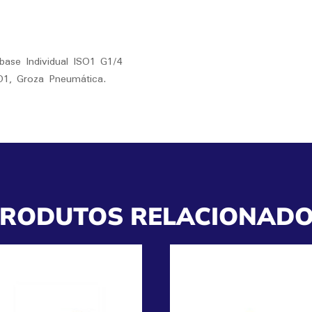
base Individual ISO1 G1/4
SO1, Groza Pneumática.
RODUTOS RELACIONAD