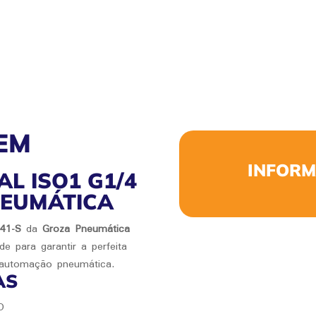
EM
INFORM
AL ISO1 G1/4
NEUMÁTICA
B41-S
da
Groza Pneumática
e para garantir a perfeita
automação pneumática.
AS
O