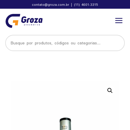
contato@groza.com.br
|
(11) 4601-3315
a