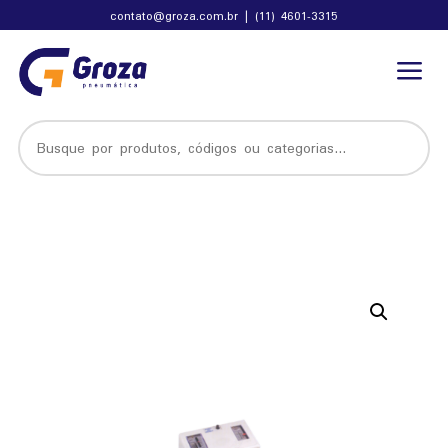
contato@groza.com.br
|
(11) 4601-3315
a