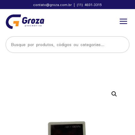
contato@groza.com.br
|
(11) 4601-3315
a