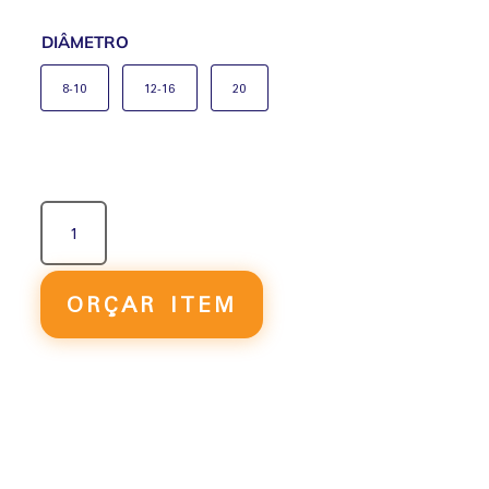
DIÂMETRO
8-10
12-16
20
PONTEIRA
MACHO
MINI
ISO
ORÇAR ITEM
6432
QUANTIDADE