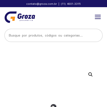
contato@groza.com.br
|
(11) 4601-3315
a