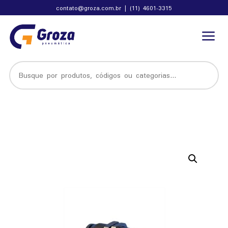
contato@groza.com.br
|
(11) 4601-3315
a