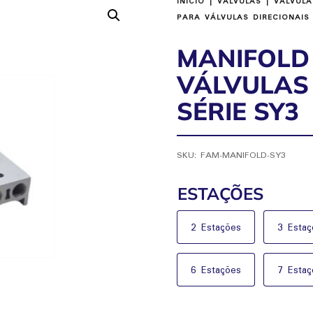
INÍCIO
|
VÁLVULAS
|
VÁLVULA
PARA VÁLVULAS DIRECIONAIS 
MANIFOLD
VÁLVULAS 
SÉRIE SY3
SKU:
FAM-MANIFOLD-SY3
ESTAÇÕES
2 Estações
3 Estaç
6 Estações
7 Estaç