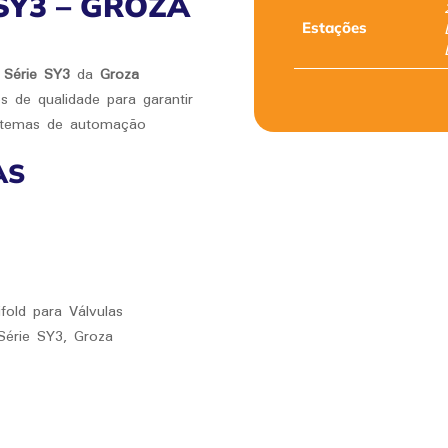
SY3 – GROZA
Estações
s Série SY3
da
Groza
s de qualidade para garantir
istemas de automação
AS
old para Válvulas
 Série SY3, Groza