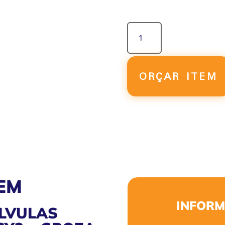
MANIFOLD
PARA
VÁLVULAS
DIRECIONAIS
SÉRIE
ORÇAR ITEM
SY3
QUANTIDADE
EM
INFORM
LVULAS