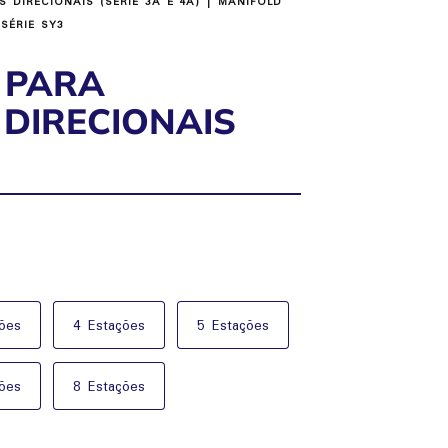
S DIRECIONAIS (SÉRIE 3A E 4A)
| MANIFOLD
SÉRIE SY3
 PARA
DIRECIONAIS
ões
4 Estações
5 Estações
ões
8 Estações