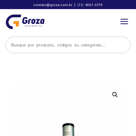
contato@groza.com.br
|
(11) 4601-3315
a