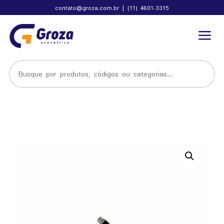
contato@groza.com.br
|
(11) 4601-3315
a