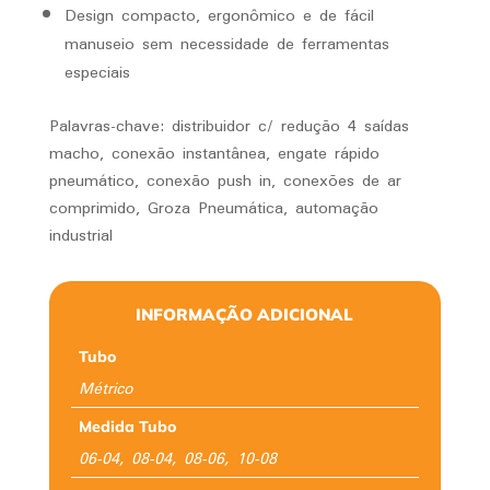
Design compacto, ergonômico e de fácil
manuseio sem necessidade de ferramentas
especiais
Palavras-chave: distribuidor c/ redução 4 saídas
macho, conexão instantânea, engate rápido
pneumático, conexão push in, conexões de ar
comprimido, Groza Pneumática, automação
industrial
INFORMAÇÃO ADICIONAL
Tubo
Métrico
Medida Tubo
06-04, 08-04, 08-06, 10-08