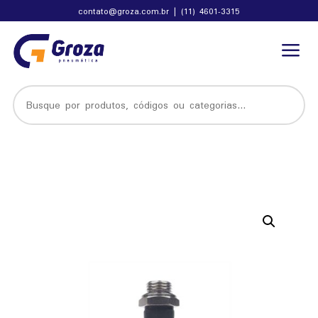
contato@groza.com.br
|
(11) 4601-3315
a