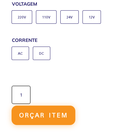
VOLTAGEM
220V
110V
24V
12V
CORRENTE
AC
DC
BOBINA
MFH
QUANTIDADE
ORÇAR ITEM