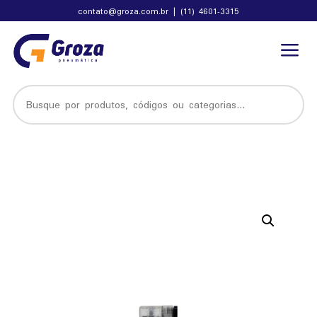
contato@groza.com.br
|
(11) 4601-3315
a