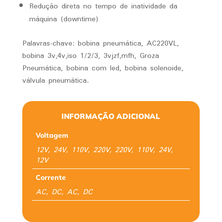
Redução direta no tempo de inatividade da
máquina (downtime)
Palavras-chave: bobina pneumática, AC220VL,
bobina 3v,4v,iso 1/2/3, 3vjzf,mfh, Groza
Pneumática, bobina com led, bobina solenoide,
válvula pneumática.
INFORMAÇÃO ADICIONAL
Voltagem
12V, 24V, 110V, 220V, 220V, 110V, 24V,
12V
Corrente
AC, DC, AC, DC