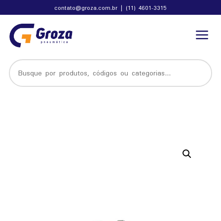
contato@groza.com.br
|
(11) 4601-3315
a