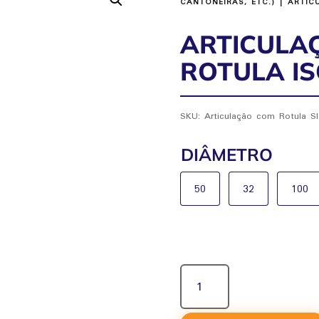
CANTONEIRAS, ETC.)
| ARTIC
ARTICULA
ROTULA IS
SKU:
Articulação com Rotula SI
DIÂMETRO
50
32
100
ARTICULAÇÃO
COM
ROTULA