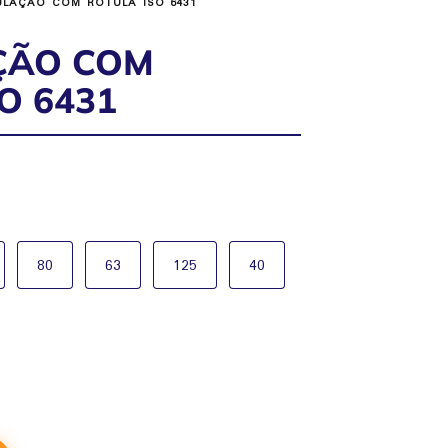
ULAÇÃO COM ROTULA ISO 6431
ÇÃO COM
O 6431
80
63
125
40