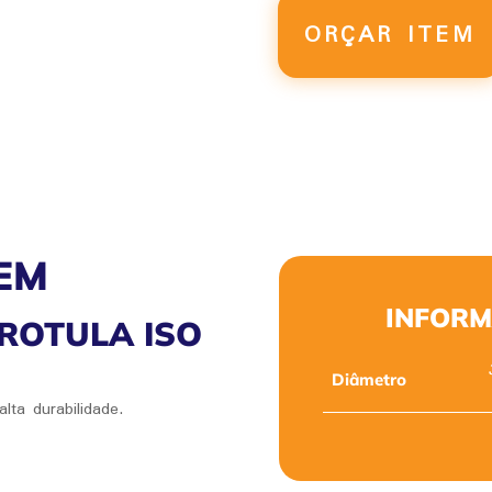
ISO
6431
ORÇAR ITEM
QUANTIDADE
EM
INFORM
ROTULA ISO
Diâmetro
lta durabilidade.