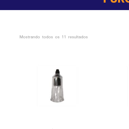
Classificado
Mostrando todos os 11 resultados
por
mais
recente