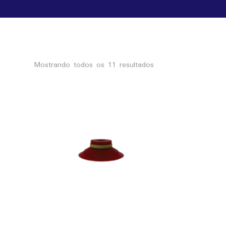
Classificado
Mostrando todos os 11 resultados
por
mais
recente